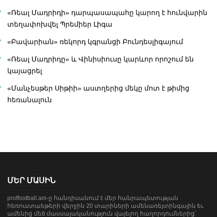
«Ռեալ Մադրիդի» դարպասապահը կարող է հունվարին
տեղափոխվել Պրեմիեր Լիգա
«Բավարիան» ռեկորդ կգրանցի Բունդեսլիգայում
«Ռեալ Մադրիդը» և Վինիսիուսը կարևոր որոշում են
կայացրել
«Մանչեսթեր Սիթիի» աստղերից մեկը մոտ է թիմից
հեռանալուն
ՄԵՐ ՄԱՍԻՆ
proffootball.am-ը հանդիսանում է մեր հանրապետության
հեռուստաեթերի վերջին 20 տարիների ամենառեյտինգային եւ
ամենից մեծ մասսայականություն վայելող հաղորդումներից՝