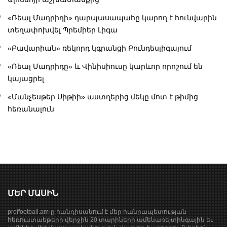
«Ռեալ Մադրիդի» դարպասապահը կարող է հունվարին
տեղափոխվել Պրեմիեր Լիգա
«Բավարիան» ռեկորդ կգրանցի Բունդեսլիգայում
«Ռեալ Մադրիդը» և Վինիսիուսը կարևոր որոշում են
կայացրել
«Մանչեսթեր Սիթիի» աստղերից մեկը մոտ է թիմից
հեռանալուն
ՄԵՐ ՄԱՍԻՆ
proffootball.am-ը հանդիսանում է մեր հանրապետության
հեռուստաեթերի վերջին 20 տարիների ամենառեյտինգային եւ