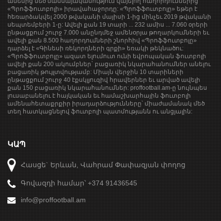
ամենից մեծ մասսայականություն վայելող հաղորդումներից՝
«Պրոֆֆուտբոլի» իրավահաջորդը: «Պրոֆֆուտբոլը» եթեր է
հեռարձակվել 2000 թվականի մայիսի 1-ից մինչեւ 2019 թվականի
սեպտեմբերի 1-ը: Ավելի քան 19 տարի ... 232 ամիս ... 7.060 օրերի
ընթացքում շուրջ 7.000 անընդմեջ ամենօրյա թողարկումների եւ
ավելի քան 8.500 հաղորդումների շնորհիվ «Պրոֆֆուտբոլը»
դարձել է «Գինեսի ռեկորդների գրքի» եռակի թեկնածու:
«Պրոֆֆուտբոլը» ազատ ելումուտ ունի եվրոպական ֆուտբոլի
ավելի քան 200 ակումբներ` բացառիկ նկարահանումներ անելու
բացառիկ թույլտվությամբ: Միայն վերջին 10 տարիների
ընթացքում շուրջ 40 էքսկլյուզիվ հրավերներ եւ արված ավելի
քան 150 բացառիկ նկարահանումներ: proffootball.am-ը նույնպես
լուսաբանելու է հայկական եւ համաշխարհային ֆուտբոլի
ամենահետաքրքիր իրադարձությունները՝ միաժամանակ մեծ
տեղ հատկացնելով ֆուտբոլի պատմությանն ու անցյալին:
ԿԱՊ
Հասցե` Երևան, Վահրամ Փափազյան փողոց
Գովազդի համար՝ +374 91436545
info@proffootball.am