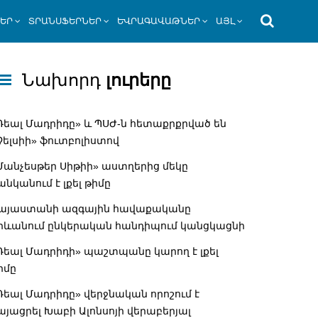
ՆԵՐ
ՏՐԱՆՍՖԵՐՆԵՐ
ԵՎՐԱԳԱՎԱԹՆԵՐ
ԱՅԼ
Նախորդ
լուրերը
Ռեալ Մադրիդը» և ՊՍԺ-ն հետաքրքրված են
Չելսիի» ֆուտբոլիստով
Մանչեսթեր Սիթիի» աստղերից մեկը
անկանում է լքել թիմը
այաստանի ազգային հավաքականը
րևանում ընկերական հանդիպում կանցկացնի
Ռեալ Մադրիդի» պաշտպանը կարող է լքել
իմը
Ռեալ Մադրիդը» վերջնական որոշում է
այացրել Խաբի Ալոնսոյի վերաբերյալ