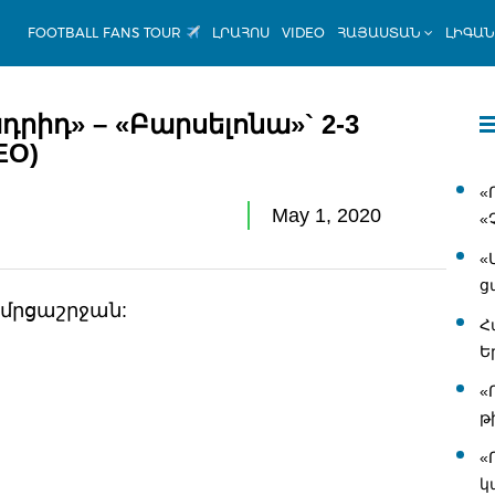
FOOTBALL FANS TOUR
ԼՐԱՀՈՍ
VIDEO
ՀԱՅԱՍՏԱՆ
ԼԻԳԱ
Մադրիդ» – «Բարսելոնա»` 2-3
EO)
«
May 1, 2020
«
«
ց
 մրցաշրջան:
Հ
Ե
«
թ
«
կ