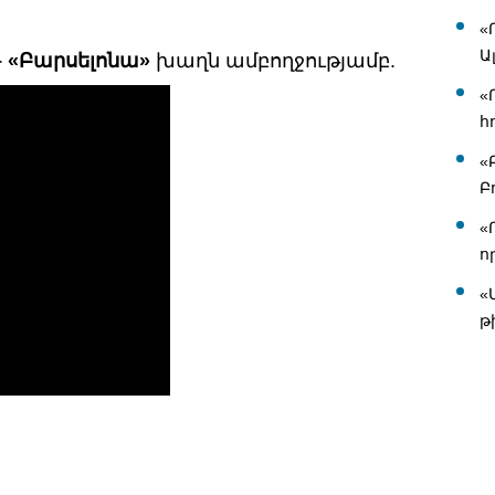
«
Ա
– «Բարսելոնա»
խաղն ամբողջությամբ.
«
հ
«
Բ
«
ո
«
թ