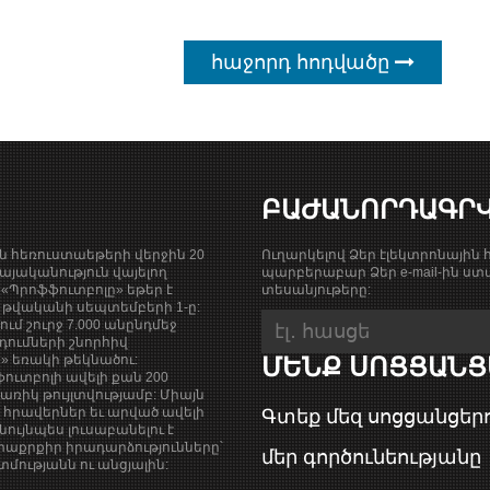
հաջորդ հոդվածը
ԲԱԺԱՆՈՐԴԱԳՐ
ան հեռուստաեթերի վերջին 20
Ուղարկելով Ձեր էլեկտրոնային հ
յականություն վայելող
պարբերաբար Ձեր e-mail-ին ստա
«Պրոֆֆուտբոլը» եթեր է
տեսանյութերը:
9 թվականի սեպտեմբերի 1-ը:
քում շուրջ 7.000 անընդմեջ
դումների շնորհիվ
ի» եռակի թեկնածու:
ՄԵՆՔ ՍՈՑՑԱՆՑ
ուտբոլի ավելի քան 200
ռիկ թույլտվությամբ: Միայն
վ հրավերներ եւ արված ավելի
Գտեք մեզ սոցցանցերո
նույնպես լուսաբանելու է
աքրքիր իրադարձությունները՝
մեր գործունեությանը
ությանն ու անցյալին: