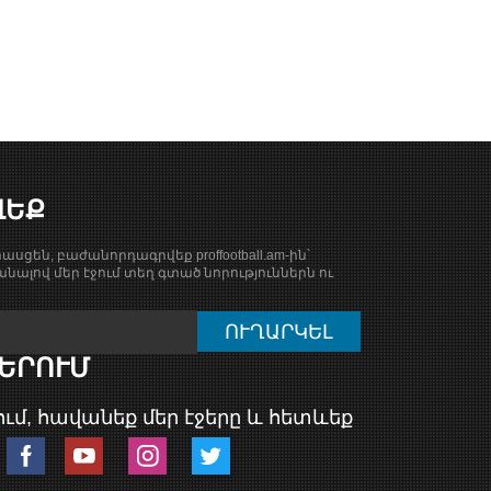
ՎԵՔ
ասցեն, բաժանորդագրվեք proffootball.am-ին՝
նալով մեր էջում տեղ գտած նորություններն ու
ԵՐՈՒՄ
ւմ, հավանեք մեր էջերը և հետևեք