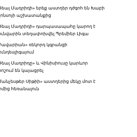
Ռեալ Մադրիդի» երեք աստղեր դժգոհ են Խաբի
լոնսոյի աշխատանքից
Ռեալ Մադրիդի» դարպասապահը կարող է
ունվարին տեղափոխվել Պրեմիեր Լիգա
Բավարիան» ռեկորդ կգրանցի
ունդեսլիգայում
Ռեալ Մադրիդը» և Վինիսիուսը կարևոր
րոշում են կայացրել
Մանչեսթեր Սիթիի» աստղերից մեկը մոտ է
իմից հեռանալուն