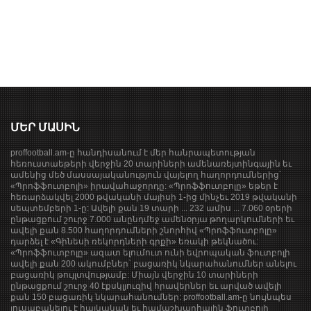
ՄԵՐ ՄԱՍԻՆ
proffootball.am-ը հանդիսանում է մեր հանրապետության
հեռուստաեթերի վերջին 20 տարիների ամենառեյտինգային եւ
ամենից մեծ մասսայականություն վայելող հաղորդումներից՝
«Պրոֆֆուտբոլի» իրավահաջորդը: «Պրոֆֆուտբոլը» եթեր է
հեռարձակվել 2000 թվականի մայիսի 1-ից մինչեւ 2019 թվականի
սեպտեմբերի 1-ը: Ավելի քան 19 տարի ... 232 ամիս ... 7.060 օրերի
ընթացքում շուրջ 7.000 անընդմեջ ամենօրյա թողարկումների եւ
ավելի քան 8.500 հաղորդումների շնորհիվ «Պրոֆֆուտբոլը»
դարձել է «Գինեսի ռեկորդների գրքի» եռակի թեկնածու:
«Պրոֆֆուտբոլը» ազատ ելումուտ ունի եվրոպական ֆուտբոլի
ավելի քան 200 ակումբներ` բացառիկ նկարահանումներ անելու
բացառիկ թույլտվությամբ: Միայն վերջին 10 տարիների
ընթացքում շուրջ 40 էքսկլյուզիվ հրավերներ եւ արված ավելի
քան 150 բացառիկ նկարահանումներ: proffootball.am-ը նույնպես
լուսաբանելու է հայկական եւ համաշխարհային ֆուտբոլի