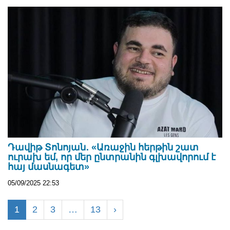
Դավիթ Տոնոյան․ «Առաջին հերթին շատ
ուրախ եմ, որ մեր ընտրանին գլխավորում է
հայ մասնագետ»
05/09/2025 22:53
1
2
3
…
13
›