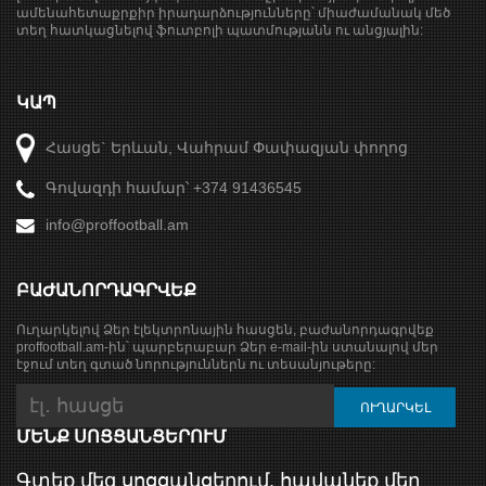
ամենահետաքրքիր իրադարձությունները՝ միաժամանակ մեծ
տեղ հատկացնելով ֆուտբոլի պատմությանն ու անցյալին:
ԿԱՊ
Հասցե` Երևան, Վահրամ Փափազյան փողոց
Գովազդի համար՝ +374 91436545
info@proffootball.am
ԲԱԺԱՆՈՐԴԱԳՐՎԵՔ
Ուղարկելով Ձեր էլեկտրոնային հասցեն, բաժանորդագրվեք
proffootball.am-ին՝ պարբերաբար Ձեր e-mail-ին ստանալով մեր
էջում տեղ գտած նորություններն ու տեսանյութերը:
ՄԵՆՔ ՍՈՑՑԱՆՑԵՐՈՒՄ
Գտեք մեզ սոցցանցերում, հավանեք մեր