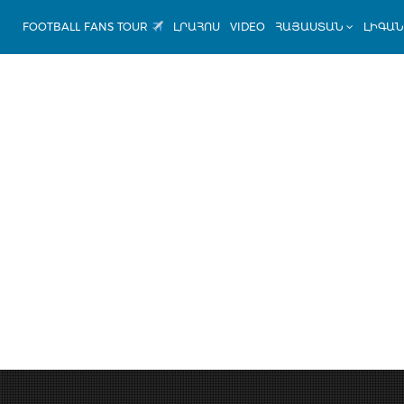
FOOTBALL FANS TOUR
ԼՐԱՀՈՍ
VIDEO
ՀԱՅԱՍՏԱՆ
ԼԻԳԱ