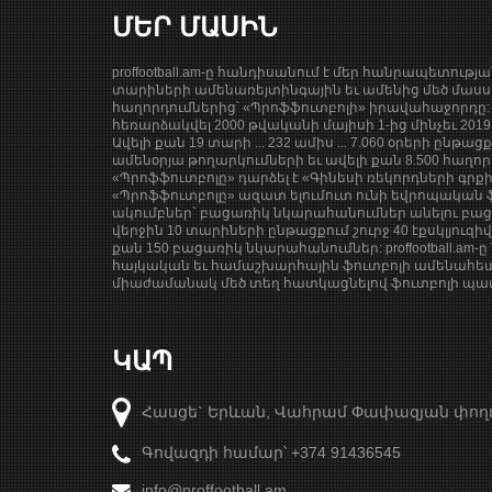
ՄԵՐ ՄԱՍԻՆ
proffootball.am-ը հանդիսանում է մեր հանրապետությ
տարիների ամենառեյտինգային եւ ամենից մեծ մասսա
հաղորդումներից՝ «Պրոֆֆուտբոլի» իրավահաջորդը: 
հեռարձակվել 2000 թվականի մայիսի 1-ից մինչեւ 201
Ավելի քան 19 տարի ... 232 ամիս ... 7.060 օրերի ընթաց
ամենօրյա թողարկումների եւ ավելի քան 8.500 հաղոր
«Պրոֆֆուտբոլը» դարձել է «Գինեսի ռեկորդների գրք
«Պրոֆֆուտբոլը» ազատ ելումուտ ունի եվրոպական ֆ
ակումբներ` բացառիկ նկարահանումներ անելու բացա
վերջին 10 տարիների ընթացքում շուրջ 40 էքսկլյուզի
քան 150 բացառիկ նկարահանումներ: proffootball.am-ը 
հայկական եւ համաշխարհային ֆուտբոլի ամենահետ
միաժամանակ մեծ տեղ հատկացնելով ֆուտբոլի պատմ
ԿԱՊ
Հասցե` Երևան, Վահրամ Փափազյան փող
Գովազդի համար՝ +374 91436545
info@proffootball.am