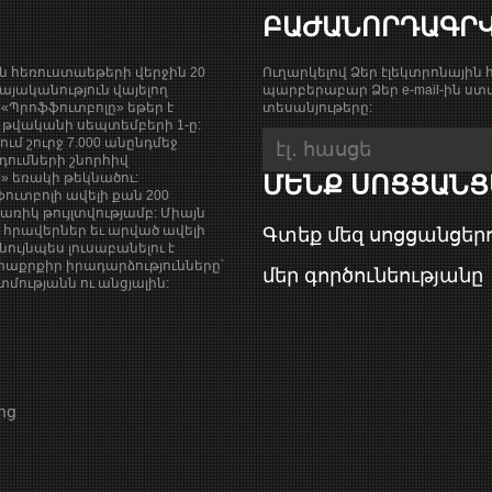
ԲԱԺԱՆՈՐԴԱԳՐ
ան հեռուստաեթերի վերջին 20
Ուղարկելով Ձեր էլեկտրոնային հ
յականություն վայելող
պարբերաբար Ձեր e-mail-ին ստա
«Պրոֆֆուտբոլը» եթեր է
տեսանյութերը:
9 թվականի սեպտեմբերի 1-ը:
քում շուրջ 7.000 անընդմեջ
դումների շնորհիվ
ի» եռակի թեկնածու:
ՄԵՆՔ ՍՈՑՑԱՆՑ
ուտբոլի ավելի քան 200
ռիկ թույլտվությամբ: Միայն
վ հրավերներ եւ արված ավելի
Գտեք մեզ սոցցանցերո
նույնպես լուսաբանելու է
աքրքիր իրադարձությունները՝
մեր գործունեությանը
ությանն ու անցյալին:
ոց