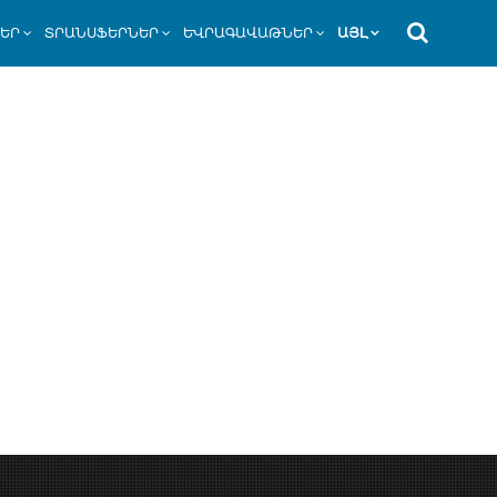
ՆԵՐ
ՏՐԱՆՍՖԵՐՆԵՐ
ԵՎՐԱԳԱՎԱԹՆԵՐ
ԱՅԼ