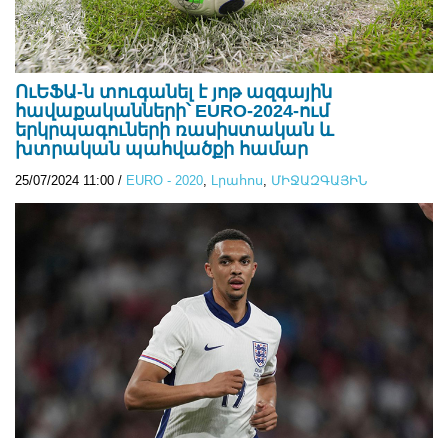
ՈւԵՖԱ-ն տուգանել է յոթ ազգային
հավաքականների՝ EURO-2024-ում
երկրպագուների ռասիստական ​​և
խտրական պահվածքի համար
25/07/2024 11:00
/
EURO - 2020
,
Lրահոս
,
ՄԻՋԱԶԳԱՅԻՆ