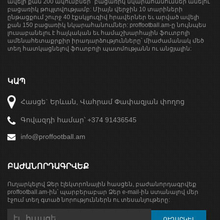
ավելի քան 200 ակումբներ` բացառիկ նկարահանումներ անելու
բացառիկ թույլտվությամբ: Միայն վերջին 10 տարիների
ընթացքում շուրջ 40 էքսկլյուզիվ հրավերներ եւ արված ավելի
քան 150 բացառիկ նկարահանումներ: proffootball.am-ը նույնպես
լուսաբանելու է հայկական եւ համաշխարհային ֆուտբոլի
ամենահետաքրքիր իրադարձությունները՝ միաժամանակ մեծ
տեղ հատկացնելով ֆուտբոլի պատմությանն ու անցյալին:
ԿԱՊ
Հասցե` Երևան, Վահրամ Փափազյան փողոց
Գովազդի համար՝ +374 91436545
info@proffootball.am
ԲԱԺԱՆՈՐԴԱԳՐՎԵՔ
Ուղարկելով Ձեր էլեկտրոնային հասցեն, բաժանորդագրվեք
proffootball.am-ին՝ պարբերաբար Ձեր e-mail-ին ստանալով մեր
էջում տեղ գտած նորություններն ու տեսանյութերը: