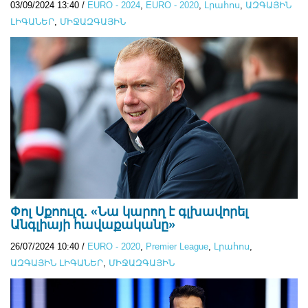
03/09/2024 13:40
/
EURO - 2024
,
EURO - 2020
,
Lրահոս
,
ԱԶԳԱՅԻՆ
ԼԻԳԱՆԵՐ
,
ՄԻՋԱԶԳԱՅԻՆ
Փոլ Սքոուլզ․ «Նա կարող է գլխավորել
Անգլիայի հավաքականը»
26/07/2024 10:40
/
EURO - 2020
,
Premier League
,
Lրահոս
,
ԱԶԳԱՅԻՆ ԼԻԳԱՆԵՐ
,
ՄԻՋԱԶԳԱՅԻՆ