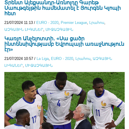
Տրենտ Ալեքսանդր-Առնոլդը Գարեթ
Սաութգեյթին համեմատել է Յուրգեն Կլոպի
հետ
21/07/2024 11:13
/
EURO - 2020
,
Premier League
,
Lրահոս
,
ԱԶԳԱՅԻՆ ԼԻԳԱՆԵՐ
,
ՄԻՋԱԶԳԱՅԻՆ
Կառլո Անչելոտտի․ «Սա ցածր
ինտենսիվությամբ Եվրոպայի առաջնություն
էր»
21/07/2024 10:57
/
La Liga
,
EURO - 2020
,
Lրահոս
,
ԱԶԳԱՅԻՆ
ԼԻԳԱՆԵՐ
,
ՄԻՋԱԶԳԱՅԻՆ