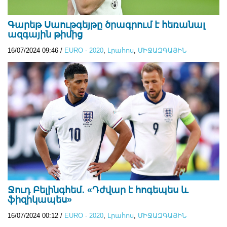
Գարեթ Սաութգեյթը ծրագրում է հեռանալ
ազգային թիմից
16/07/2024 09:46
/
EURO - 2020
,
Lրահոս
,
ՄԻՋԱԶԳԱՅԻՆ
Ջուդ Բելինգհեմ․ «Դժվար է հոգեպես և
ֆիզիկապես»
16/07/2024 00:12
/
EURO - 2020
,
Lրահոս
,
ՄԻՋԱԶԳԱՅԻՆ