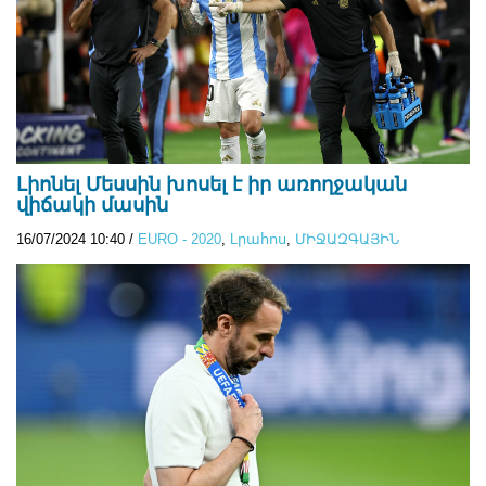
Լիոնել Մեսսին խոսել է իր առողջական
վիճակի մասին
16/07/2024 10:40
/
EURO - 2020
,
Lրահոս
,
ՄԻՋԱԶԳԱՅԻՆ