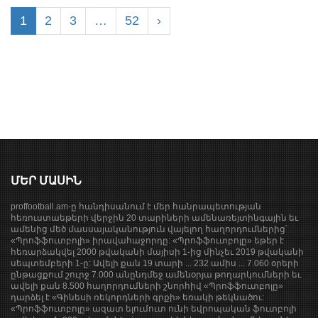
1
2
3
…
52
›
ՄԵՐ ՄԱՍԻՆ
proffootball.am-ը հանդիսանում է մեր հանրապետության
հեռուստաեթերի վերջին 20 տարիների ամենառեյտինգային եւ
ամենից մեծ մասսայականություն վայելող հաղորդումներից՝
«Պրոֆֆուտբոլի» իրավահաջորդը: «Պրոֆֆուտբոլը» եթեր է
հեռարձակվել 2000 թվականի մայիսի 1-ից մինչեւ 2019 թվականի
սեպտեմբերի 1-ը: Ավելի քան 19 տարի ... 232 ամիս ... 7.060 օրերի
ընթացքում շուրջ 7.000 անընդմեջ ամենօրյա թողարկումների եւ
ավելի քան 8.500 հաղորդումների շնորհիվ «Պրոֆֆուտբոլը»
դարձել է «Գինեսի ռեկորդների գրքի» եռակի թեկնածու:
«Պրոֆֆուտբոլը» ազատ ելումուտ ունի եվրոպական ֆուտբոլի