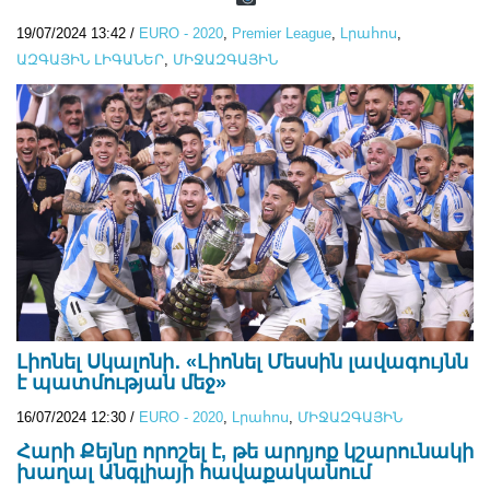
19/07/2024 13:42
/
EURO - 2020
,
Premier League
,
Lրահոս
,
ԱԶԳԱՅԻՆ ԼԻԳԱՆԵՐ
,
ՄԻՋԱԶԳԱՅԻՆ
Լիոնել Սկալոնի․ «Լիոնել Մեսսին լավագույնն
է պատմության մեջ»
16/07/2024 12:30
/
EURO - 2020
,
Lրահոս
,
ՄԻՋԱԶԳԱՅԻՆ
Հարի Քեյնը որոշել է, թե արդյոք կշարունակի
խաղալ Անգլիայի հավաքականում