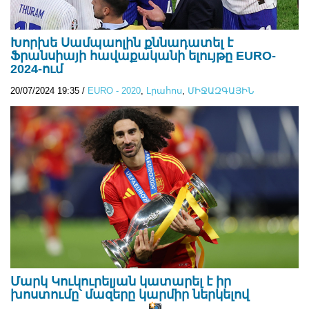
Խորխե Սամպաոլին քննադատել է
Ֆրանսիայի հավաքականի ելույթը EURO-
2024-ում
20/07/2024 19:35
/
EURO - 2020
,
Lրահոս
,
ՄԻՋԱԶԳԱՅԻՆ
Մարկ Կուկուրելյան կատարել է իր
խոստումը՝ մազերը կարմիր ներկելով