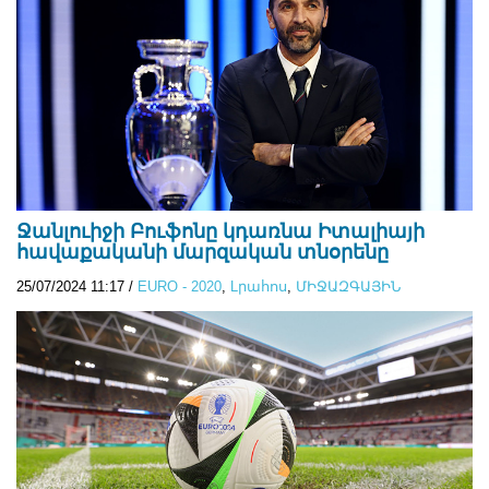
Ջանլուիջի Բուֆոնը կդառնա Իտալիայի
հավաքականի մարզական տնօրենը
25/07/2024 11:17
/
EURO - 2020
,
Lրահոս
,
ՄԻՋԱԶԳԱՅԻՆ