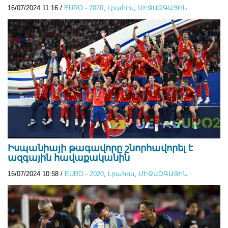
16/07/2024 11:16
/
EURO - 2020
,
Lրահոս
,
ՄԻՋԱԶԳԱՅԻՆ
Իսպանիայի թագավորը շնորհավորել է
ազգային հավաքականին
16/07/2024 10:58
/
EURO - 2020
,
Lրահոս
,
ՄԻՋԱԶԳԱՅԻՆ