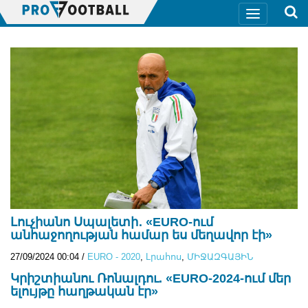
Լուչիանո Սպալետի․ «EURO-ում
անհաջողության համար ես մեղավոր էի»
27/09/2024 00:04
/
EURO - 2020
,
Lրահոս
,
ՄԻՋԱԶԳԱՅԻՆ
Կրիշտիանու Ռոնալդու. «EURO-2024-ում մեր
ելույթը հաղթական էր»