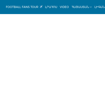
FOOTBALL FANS TOUR
ԼՐԱՀՈՍ
VIDEO
ՀԱՅԱՍՏԱՆ
ԼԻԳԱ