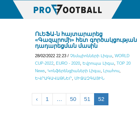
ՈւԵՖԱ-ն հայտարարեց
«Գազպրոմի» հետ գործակցության
դադարեցման մասին
28/02/2022 22:23
/
Չեմպիոնների Լիգա
,
WORLD
CUP-2022
,
EURO - 2020
,
Եվրոպա Լիգա
,
TOP 20
News
,
Կոնֆերենցիաների Լիգա
,
Lրահոս
,
ԵՎՐԱԳԱՎԱԹՆԵՐ
,
ՄԻՋԱԶԳԱՅԻՆ
‹
1
…
50
51
52