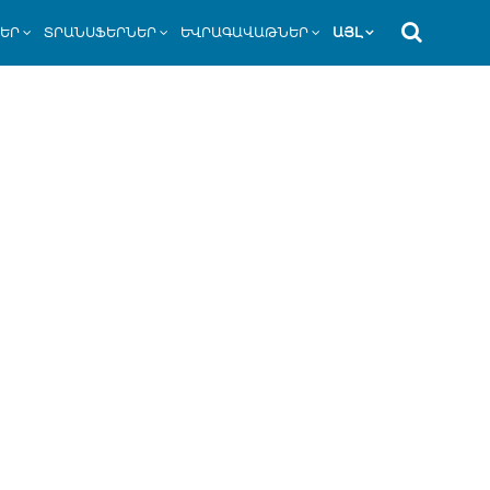
ՆԵՐ
ՏՐԱՆՍՖԵՐՆԵՐ
ԵՎՐԱԳԱՎԱԹՆԵՐ
ԱՅԼ