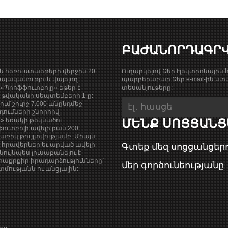
ԲԱԺԱՆՈՐԴԱԳՐ
ան հեռուստաեթերի վերջին 20
Ուղարկելով Ձեր էլեկտրոնային հ
յականություն վայելող
պարբերաբար Ձեր e-mail-ին ստա
«Պրոֆֆուտբոլը» եթեր է
տեսանյութերը:
9 թվականի սեպտեմբերի 1-ը:
քում շուրջ 7.000 անընդմեջ
դումների շնորհիվ
ի» եռակի թեկնածու:
ՄԵՆՔ ՍՈՑՑԱՆՑ
ուտբոլի ավելի քան 200
ռիկ թույլտվությամբ: Միայն
վ հրավերներ եւ արված ավելի
Գտեք մեզ սոցցանցերո
նույնպես լուսաբանելու է
աքրքիր իրադարձությունները՝
մեր գործունեությանը
ությանն ու անցյալին: