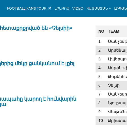
FOOTBALL FANS TOUR
ԼՐԱՀՈՍ
VIDEO
ՀԱՅԱՍՏԱՆ
ԼԻԳԱ
 հետաքրքրված են «Չելսիի»
NO
TEAM
1
Մանչեսթ
2
Արսենալ
3
Լիվերպո
րից մեկը ցանկանում է լքել
4
Ասթոն Վ
5
Թոթենհե
6
Չելսի
7
Մանչեսթ
ապահը կարող է հունվարին
8
Նյուքասլ
գա
9
Վեսթ Հե
10
Քրիստալ