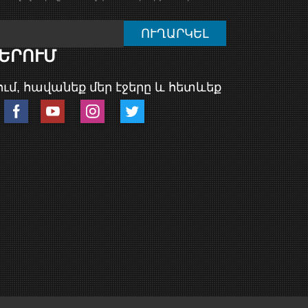
ԵՐՈՒՄ
ւմ, հավանեք մեր էջերը և հետևեք