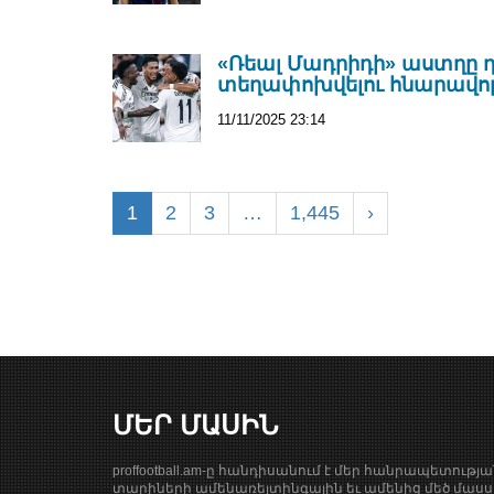
«Ռեալ Մադրիդի» աստղը դ
տեղափոխվելու հնարավոր
11/11/2025 23:14
1
2
3
…
1,445
›
ՄԵՐ ՄԱՍԻՆ
proffootball.am-ը հանդիսանում է մեր հանրապետությ
տարիների ամենառեյտինգային եւ ամենից մեծ մասսա