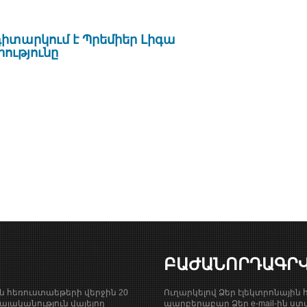
իտարկում է Պրեմիեր Լիգա
ությունը
ԲԱԺԱՆՈՐԴԱԳՐ
ան հեռուստաեթերի վերջին 20
Ուղարկելով Ձեր էլեկտրոնային հ
յականություն վայելող
պարբերաբար Ձեր e-mail-ին ստա