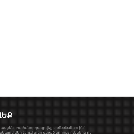
ՎԵՔ
ասցեն, բաժանորդագրվեք proffootball.am-ին՝
նալով մեր էջում տեղ գտած նորություններն ու