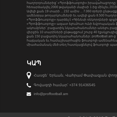
հաղորդումներից՝ «Պրոֆֆուտբոլի» իրավահաջորդը: 
հեռարձակվել 2000 թվականի մայիսի 1-ից մինչեւ 201
Ավելի քան 19 տարի ... 232 ամիս ... 7.060 օրերի ընթաց
ամենօրյա թողարկումների եւ ավելի քան 8.500 հաղոր
«Պրոֆֆուտբոլը» դարձել է «Գինեսի ռեկորդների գրք
«Պրոֆֆուտբոլը» ազատ ելումուտ ունի եվրոպական ֆ
ակումբներ` բացառիկ նկարահանումներ անելու բացա
վերջին 10 տարիների ընթացքում շուրջ 40 էքսկլյուզի
քան 150 բացառիկ նկարահանումներ: proffootball.am-ը 
հայկական եւ համաշխարհային ֆուտբոլի ամենահետ
միաժամանակ մեծ տեղ հատկացնելով ֆուտբոլի պատմ
ԿԱՊ
Հասցե` Երևան, Վահրամ Փափազյան փող
Գովազդի համար՝ +374 91436545
info@proffootball.am