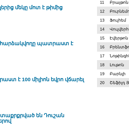
11
Բրայթոն
րից մեկը մոտ է թիմից
12
Բուրնեմ
13
Ֆուլհեմ
14
Վուլվեր
15
Էվերթոն
» հարձակվողը պատրաստ է
16
Բրենտֆ
17
Նոթինգհ
18
Լութոն
19
Բարնլի
ստ է 100 միլիոն եվրո վճարել
20
Շեֆիլդ 
ետաքրքրված են Դուշան
երով