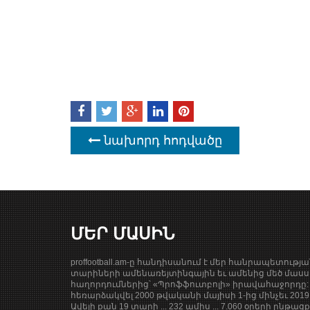
նախորդ հոդվածը
ՄԵՐ ՄԱՍԻՆ
proffootball.am-ը հանդիսանում է մեր հանրապետությ
տարիների ամենառեյտինգային եւ ամենից մեծ մասսա
հաղորդումներից՝ «Պրոֆֆուտբոլի» իրավահաջորդը: 
հեռարձակվել 2000 թվականի մայիսի 1-ից մինչեւ 201
Ավելի քան 19 տարի ... 232 ամիս ... 7.060 օրերի ընթաց