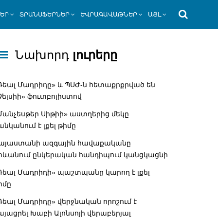
ՆԵՐ
ՏՐԱՆՍՖԵՐՆԵՐ
ԵՎՐԱԳԱՎԱԹՆԵՐ
ԱՅԼ
Նախորդ
լուրերը
Ռեալ Մադրիդը» և ՊՍԺ-ն հետաքրքրված են
Չելսիի» ֆուտբոլիստով
Մանչեսթեր Սիթիի» աստղերից մեկը
անկանում է լքել թիմը
այաստանի ազգային հավաքականը
րևանում ընկերական հանդիպում կանցկացնի
Ռեալ Մադրիդի» պաշտպանը կարող է լքել
իմը
Ռեալ Մադրիդը» վերջնական որոշում է
այացրել Խաբի Ալոնսոյի վերաբերյալ