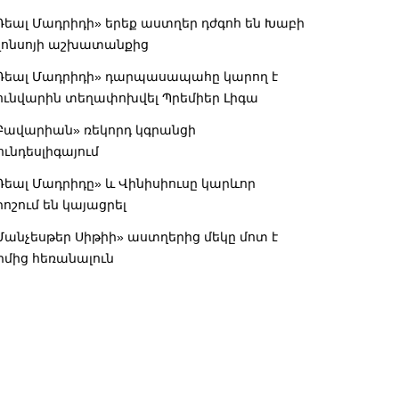
Ռեալ Մադրիդի» երեք աստղեր դժգոհ են Խաբի
լոնսոյի աշխատանքից
Ռեալ Մադրիդի» դարպասապահը կարող է
ունվարին տեղափոխվել Պրեմիեր Լիգա
Բավարիան» ռեկորդ կգրանցի
ունդեսլիգայում
Ռեալ Մադրիդը» և Վինիսիուսը կարևոր
րոշում են կայացրել
Մանչեսթեր Սիթիի» աստղերից մեկը մոտ է
իմից հեռանալուն