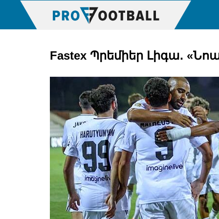
Fastex Պրեմիեր Լիգա․ «Ն