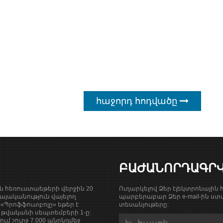
հաջորդ հոդվածը
ԲԱԺԱՆՈՐԴԱԳՐ
ան հեռուստաեթերի վերջին 20
Ուղարկելով Ձեր էլեկտրոնային հ
յականություն վայելող
պարբերաբար Ձեր e-mail-ին ստա
«Պրոֆֆուտբոլը» եթեր է
տեսանյութերը:
9 թվականի սեպտեմբերի 1-ը:
քում շուրջ 7.000 անընդմեջ