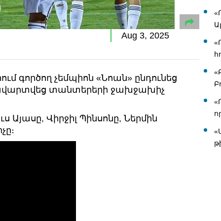
«
Ա
Aug 3, 2025
«
հ
«
րում գործող չեմպիոն «Նոան» ընդունեց
Բ
ը ավարտվեց տանտերերի ջախջախիչ
«
ո
ս Այասը, Վիրջիլ Պինսոնը, Ներմին
չը։
«
թ