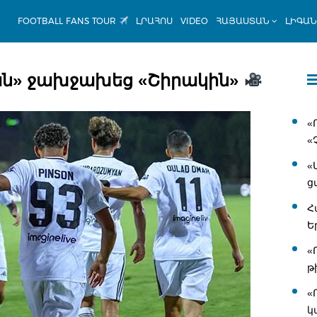
FOOTBALL FANS TOUR
ԼՐԱՀՈՍ
VIDEO
ՀԱՅԱՍՏԱՆ
ԼԻԳԱ
ոան» ջախջախեց «Շիրակին»
«
«
«
ց
Հ
Ե
«
թ
«
կ