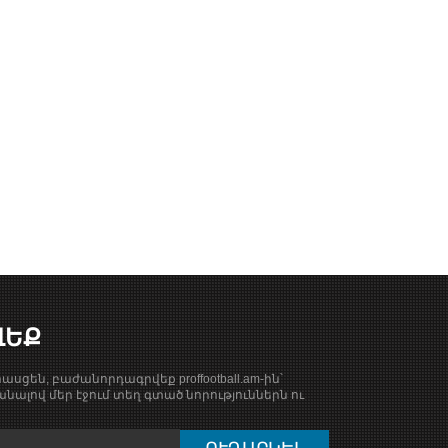
ՎԵՔ
ասցեն, բաժանորդագրվեք proffootball.am-ին՝
նալով մեր էջում տեղ գտած նորություններն ու