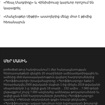
«Ռեալ Մադրիդը» և Վինիսիուսը կարևոր որոշում են
կայացրել
«Մանչեսթեր Սիթիի» աստղերից մեկը մոտ է թիմից
հեռանալուն
ՄԵՐ ՄԱՍԻՆ
proffootball.am-ը հանդիսանում է մեր հանրապետության
հեռուստաեթերի վերջին 20 տարիների ամենառեյտինգային եւ
ամենից մեծ մասսայականություն վայելող հաղորդումներից՝
«Պրոֆֆուտբոլի» իրավահաջորդը: «Պրոֆֆուտբոլը» եթեր է
հեռարձակվել 2000 թվականի մայիսի 1-ից մինչեւ 2019 թվականի
սեպտեմբերի 1-ը: Ավելի քան 19 տարի ... 232 ամիս ... 7.060 օրերի
ընթացքում շուրջ 7.000 անընդմեջ ամենօրյա թողարկումների եւ
ավելի քան 8.500 հաղորդումների շնորհիվ «Պրոֆֆուտբոլը»
դարձել է «Գինեսի ռեկորդների գրքի» եռակի թեկնածու:
«Պրոֆֆուտբոլը» ազատ ելումուտ ունի եվրոպական ֆուտբոլի