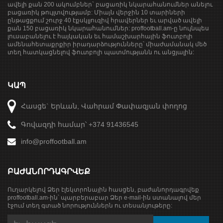
ավելի քան 200 ակումբներ` բացառիկ նկարահանումներ անելու
բացառիկ թույլտվությամբ: Միայն վերջին 10 տարիների
ընթացքում շուրջ 40 էքսկլյուզիվ հրավերներ եւ արված ավելի
քան 150 բացառիկ նկարահանումներ: proffootball.am-ը նույնպես
լուսաբանելու է հայկական եւ համաշխարհային ֆուտբոլի
ամենահետաքրքիր իրադարձությունները՝ միաժամանակ մեծ
տեղ հատկացնելով ֆուտբոլի պատմությանն ու անցյալին:
ԿԱՊ
Հասցե` Երևան, Վահրամ Փափազյան փողոց
Գովազդի համար՝ +374 91436545
info@proffootball.am
ԲԱԺԱՆՈՐԴԱԳՐՎԵՔ
Ուղարկելով Ձեր էլեկտրոնային հասցեն, բաժանորդագրվեք
proffootball.am-ին՝ պարբերաբար Ձեր e-mail-ին ստանալով մեր
էջում տեղ գտած նորություններն ու տեսանյութերը: