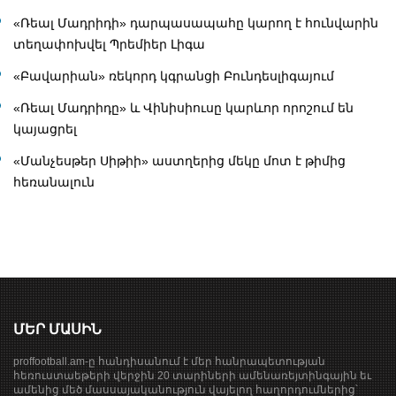
«Ռեալ Մադրիդի» դարպասապահը կարող է հունվարին
տեղափոխվել Պրեմիեր Լիգա
«Բավարիան» ռեկորդ կգրանցի Բունդեսլիգայում
«Ռեալ Մադրիդը» և Վինիսիուսը կարևոր որոշում են
կայացրել
«Մանչեսթեր Սիթիի» աստղերից մեկը մոտ է թիմից
հեռանալուն
ՄԵՐ ՄԱՍԻՆ
proffootball.am-ը հանդիսանում է մեր հանրապետության
հեռուստաեթերի վերջին 20 տարիների ամենառեյտինգային եւ
ամենից մեծ մասսայականություն վայելող հաղորդումներից՝