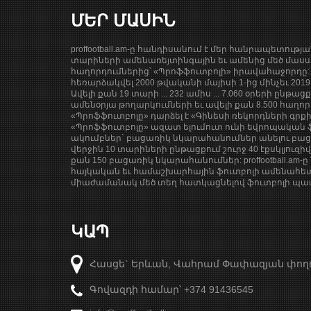
ՄԵՐ ՄԱՍԻՆ
proffootball.am-ը հանդիսանում է մեր հանրապետությ
տարիների ամենառեյտինգային եւ ամենից մեծ մասսա
հաղորդումներից՝ «Պրոֆֆուտբոլի» իրավահաջորդը: 
հեռարձակվել 2000 թվականի մայիսի 1-ից մինչեւ 201
Ավելի քան 19 տարի ... 232 ամիս ... 7.060 օրերի ընթաց
ամենօրյա թողարկումների եւ ավելի քան 8.500 հաղոր
«Պրոֆֆուտբոլը» դարձել է «Գինեսի ռեկորդների գրք
«Պրոֆֆուտբոլը» ազատ ելումուտ ունի եվրոպական ֆ
ակումբներ` բացառիկ նկարահանումներ անելու բացա
վերջին 10 տարիների ընթացքում շուրջ 40 էքսկլյուզի
քան 150 բացառիկ նկարահանումներ: proffootball.am-ը 
հայկական եւ համաշխարհային ֆուտբոլի ամենահետ
միաժամանակ մեծ տեղ հատկացնելով ֆուտբոլի պատմ
ԿԱՊ
Հասցե` Երևան, Վահրամ Փափազյան փող
Գովազդի համար՝ +374 91436545