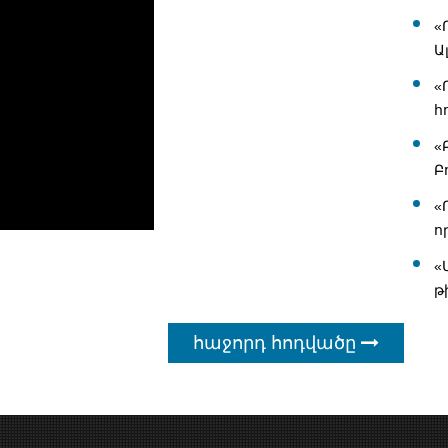
«
Ա
«
հ
«
Բ
«
ո
«
թ
հաջորդ հոդվածը