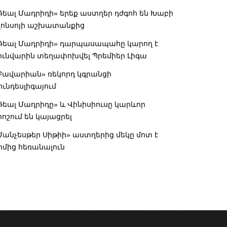
Ռեալ Մադրիդի» երեք աստղեր դժգոհ են Խաբի
լոնսոյի աշխատանքից
Ռեալ Մադրիդի» դարպասապահը կարող է
ունվարին տեղափոխվել Պրեմիեր Լիգա
Բավարիան» ռեկորդ կգրանցի
ունդեսլիգայում
Ռեալ Մադրիդը» և Վինիսիուսը կարևոր
րոշում են կայացրել
Մանչեսթեր Սիթիի» աստղերից մեկը մոտ է
իմից հեռանալուն