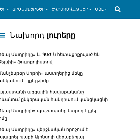
ՆԵՐ
ՏՐԱՆՍՖԵՐՆԵՐ
ԵՎՐԱԳԱՎԱԹՆԵՐ
ԱՅԼ
Նախորդ
լուրերը
Ռեալ Մադրիդը» և ՊՍԺ-ն հետաքրքրված են
Չելսիի» ֆուտբոլիստով
Մանչեսթեր Սիթիի» աստղերից մեկը
անկանում է լքել թիմը
այաստանի ազգային հավաքականը
րևանում ընկերական հանդիպում կանցկացնի
Ռեալ Մադրիդի» պաշտպանը կարող է լքել
իմը
Ռեալ Մադրիդը» վերջնական որոշում է
այացրել Խաբի Ալոնսոյի վերաբերյալ