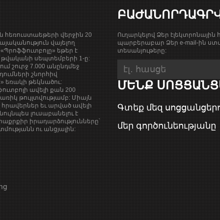
ԲԱԺԱՆՈՐԴԱԳՐ
ան հեռուստաեթերի վերջին 20
Ուղարկելով Ձեր էլեկտրոնային հ
յականություն վայելող
պարբերաբար Ձեր e-mail-ին ստա
«Պրոֆֆուտբոլը» եթեր է
տեսանյութերը:
9 թվականի սեպտեմբերի 1-ը:
քում շուրջ 7.000 անընդմեջ
դումների շնորհիվ
ի» եռակի թեկնածու:
ՄԵՆՔ ՍՈՑՑԱՆՑ
ուտբոլի ավելի քան 200
ռիկ թույլտվությամբ: Միայն
վ հրավերներ եւ արված ավելի
Գտեք մեզ սոցցանցերո
նույնպես լուսաբանելու է
աքրքիր իրադարձությունները՝
մեր գործունեությանը
ությանն ու անցյալին:
ոց