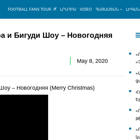
FOOTBALL FANS TOUR
ԼՐԱՀՈՍ
VIDEO
ՀԱՅԱՍՏԱՆ
ԼԻԳԱ
 и Бигуди Шоу – Новогодняя
«
May 8, 2020
«
«
ց
у – Новогодняя (Merry Christmas)
Հ
Ե
«
թ
«
կ