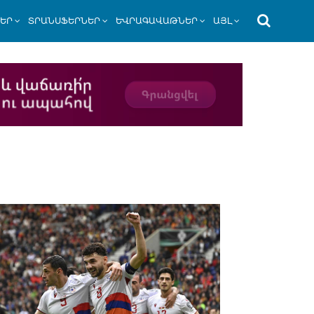
ՆԵՐ
ՏՐԱՆՍՖԵՐՆԵՐ
ԵՎՐԱԳԱՎԱԹՆԵՐ
ԱՅԼ