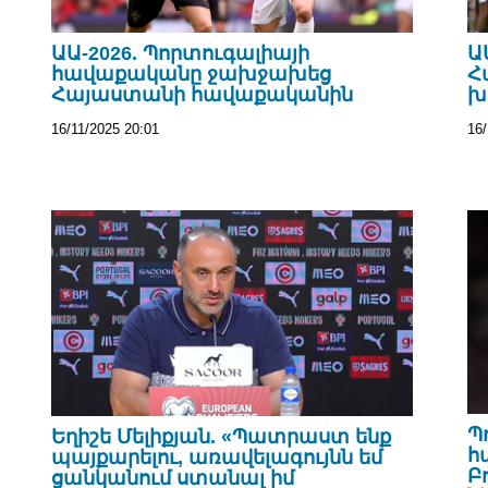
ԱԱ-2026. Պորտուգալիայի
Ա
հավաքականը ջախջախեց
Հ
Հայաստանի հավաքականին
խ
16/11/2025 20:01
16/
Պ
Եղիշե Մելիքյան. «Պատրաստ ենք
հ
պայքարելու, առավելագույնն եմ
Բ
ցանկանում ստանալ իմ