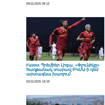
04/11/2025 09:15
Fastex Պրեմիեր Լիգա․ «Փյունիկը»
հաղթանակ տարավ ԲԿՄԱ-ի դեմ
արտագնա խաղում
02/11/2025 19:18