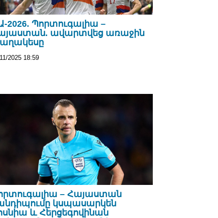
Ա-2026. Պորտուգալիա –
այաստան. ավարտվեց առաջին
աղակեսը
11/2025 18:59
որտուգալիա – Հայաստան
անդիպումը կսպասարկեն
ոսնիա և Հերցեգովինան