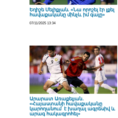
Եղիշե Մելիքյան. «Նա որոշել էր լքել
հավաքականը մինչև իմ գալը»
07/11/2025 13:34
Արարատ Առաքելյան․
«Հայաստանի հավաքականը
կարողանում է խաղալ ագրեսիվ և
արագ հակագրոհել»