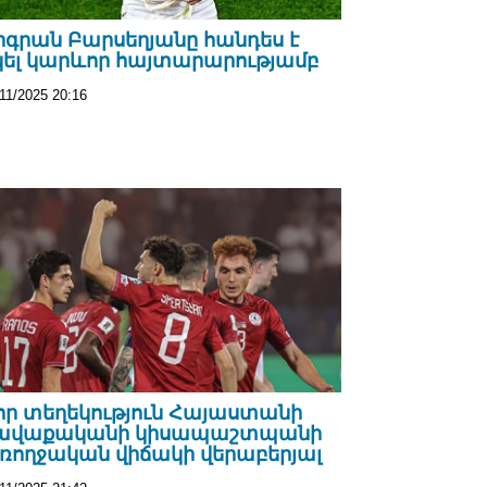
իգրան Բարսեղյանը հանդես է
կել կարևոր հայտարարությամբ
11/2025 20:16
որ տեղեկություն Հայաստանի
ավաքականի կիսապաշտպանի
ռողջական վիճակի վերաբերյալ