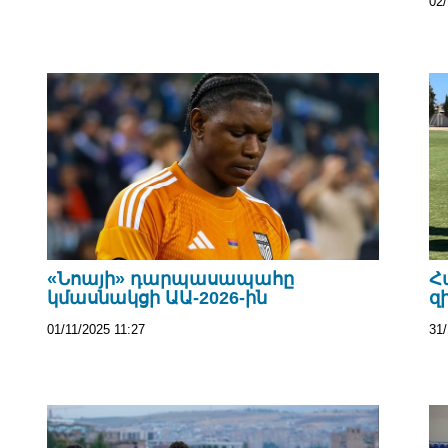
02/
«Նոայի» դարպասապահը
Հ
կմասնակցի ԱԱ-2026-ին
զ
01/11/2025 11:27
31