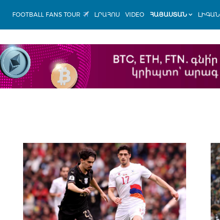
FOOTBALL FANS TOUR
ԼՐԱՀՈՍ
VIDEO
ՀԱՅԱՍՏԱՆ
ԼԻԳԱ