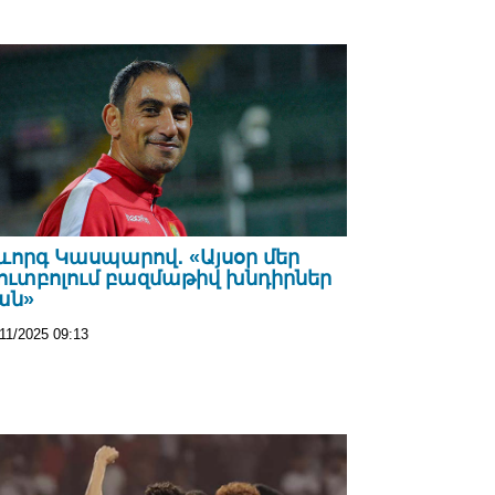
ևորգ Կասպարով․ «Այսօր մեր
ուտբոլում բազմաթիվ խնդիրներ
ան»
11/2025 09:13