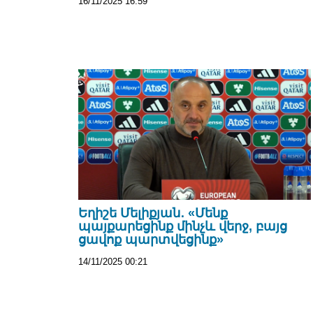
16/11/2025 16:59
Եղիշե Մելիքյան․ «Մենք
պայքարեցինք մինչև վերջ, բայց
ցավոք պարտվեցինք»
14/11/2025 00:21