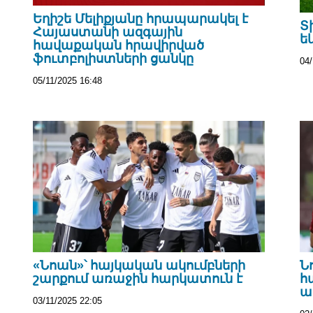
Եղիշե Մելիքյանը հրապարակել է
Տ
Հայաստանի ազգային
ե
հավաքական հրավիրված
ֆուտբոլիստների ցանկը
04/
05/11/2025 16:48
«Նոան»՝ հայկական ակումբների
Ն
շարքում առաջին հարկատուն է
հ
ա
03/11/2025 22:05