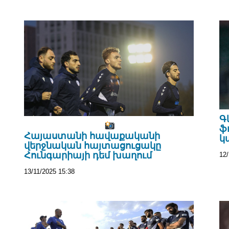
Գ
ֆ
Հայաստանի հավաքականի
կ
վերջնական հայտացուցակը
Հունգարիայի դեմ խաղում
12/
13/11/2025 15:38