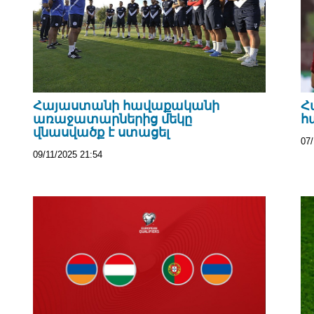
Հայաստանի հավաքականի
Հ
առաջատարներից մեկը
հ
վնասվածք է ստացել
07/
09/11/2025 21:54