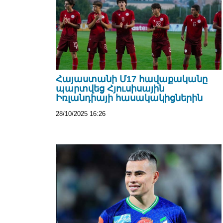
Հայաստանի Մ17 հավաքականը
պարտվեց Հյուսիսային
Իռլանդիայի հասակակիցներին
28/10/2025 16:26