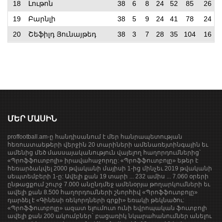
18
Լութոն
38
6
8
24
52
85
26
19
Բարնլի
38
5
9
24
41
78
24
20
Շեֆիլդ Յունայթեդ
38
3
7
28
35
104
16
ՄԵՐ ՄԱՍԻՆ
proffootball.am-ը հանդիսանում է մեր հանրապետության
հեռուստաեթերի վերջին 20 տարիների ամենառեյտինգային եւ
ամենից մեծ մասսայականություն վայելող հաղորդումներից՝
«Պրոֆֆուտբոլի» իրավահաջորդը: «Պրոֆֆուտբոլը» եթեր է
հեռարձակվել 2000 թվականի մայիսի 1-ից մինչեւ 2019 թվականի
սեպտեմբերի 1-ը: Ավելի քան 19 տարի ... 232 ամիս ... 7.060 օրերի
ընթացքում շուրջ 7.000 անընդմեջ ամենօրյա թողարկումների եւ
ավելի քան 8.500 հաղորդումների շնորհիվ «Պրոֆֆուտբոլը»
դարձել է «Գինեսի ռեկորդների գրքի» եռակի թեկնածու:
«Պրոֆֆուտբոլը» ազատ ելումուտ ունի եվրոպական ֆուտբոլի
ավելի քան 200 ակումբներ` բացառիկ նկարահանումներ անելու