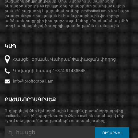
բացառիկ թույլտվությամբ: Միայն վերջին 10 տարիների
ընթացքում շուրջ 40 էքսկլյուզիվ հրավերներ եւ արված ավելի
քան 150 բացառիկ նկարահանումներ: proffootball.am-ը նույնպես
լուսաբանելու է հայկական եւ համաշխարհային ֆուտբոլի
ամենահետաքրքիր իրադարձությունները՝ միաժամանակ մեծ
տեղ հատկացնելով ֆուտբոլի պատմությանն ու անցյալին:
ԿԱՊ
Հասցե` Երևան, Վահրամ Փափազյան փողոց
Գովազդի համար՝ +374 91436545
info@proffootball.am
ԲԱԺԱՆՈՐԴԱԳՐՎԵՔ
Ուղարկելով Ձեր էլեկտրոնային հասցեն, բաժանորդագրվեք
proffootball.am-ին՝ պարբերաբար Ձեր e-mail-ին ստանալով մեր
էջում տեղ գտած նորություններն ու տեսանյութերը: