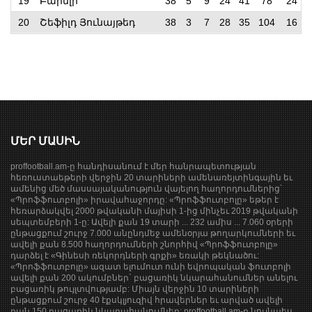
19
Բարնլի
38
5
9
24
41
78
24
20
Շեֆիլդ Յունայթեդ
38
3
7
28
35
104
16
ՄԵՐ ՄԱՍԻՆ
proffootball.am-ը հանդիսանում է մեր հանրապետության
հեռուստաեթերի վերջին 20 տարիների ամենառեյտինգային եւ
ամենից մեծ մասսայականություն վայելող հաղորդումներից՝
«Պրոֆֆուտբոլի» իրավահաջորդը: «Պրոֆֆուտբոլը» եթեր է
հեռարձակվել 2000 թվականի մայիսի 1-ից մինչեւ 2019 թվականի
սեպտեմբերի 1-ը: Ավելի քան 19 տարի ... 232 ամիս ... 7.060 օրերի
ընթացքում շուրջ 7.000 անընդմեջ ամենօրյա թողարկումների եւ
ավելի քան 8.500 հաղորդումների շնորհիվ «Պրոֆֆուտբոլը»
դարձել է «Գինեսի ռեկորդների գրքի» եռակի թեկնածու:
«Պրոֆֆուտբոլը» ազատ ելումուտ ունի եվրոպական ֆուտբոլի
ավելի քան 200 ակումբներ` բացառիկ նկարահանումներ անելու
բացառիկ թույլտվությամբ: Միայն վերջին 10 տարիների
ընթացքում շուրջ 40 էքսկլյուզիվ հրավերներ եւ արված ավելի
քան 150 բացառիկ նկարահանումներ: proffootball.am-ը նույնպես