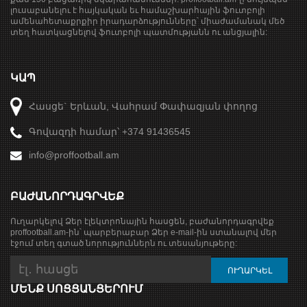
լուսաբանելու է հայկական եւ համաշխարհային ֆուտբոլի
ամենահետաքրքիր իրադարձությունները՝ միաժամանակ մեծ
տեղ հատկացնելով ֆուտբոլի պատմությանն ու անցյալին:
ԿԱՊ
Հասցե` Երևան, Վահրամ Փափազյան փողոց
Գովազդի համար՝ +374 91436545
info@proffootball.am
ԲԱԺԱՆՈՐԴԱԳՐՎԵՔ
Ուղարկելով Ձեր էլեկտրոնային հասցեն, բաժանորդագրվեք
proffootball.am-ին՝ պարբերաբար Ձեր e-mail-ին ստանալով մեր
էջում տեղ գտած նորություններն ու տեսանյութերը:
ՄԵՆՔ ՍՈՑՑԱՆՑԵՐՈՒՄ