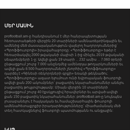
ՄԵՐ ՄԱՍԻՆ
proffootball.am-ը հանդիսանում է մեր հանրապետության
հեռուստաեթերի վերջին 20 տարիների ամենառեյտինգային եւ
ամենից մեծ մասսայականություն վայելող հաղորդումներից՝
«Պրոֆֆուտբոլի» իրավահաջորդը: «Պրոֆֆուտբոլը» եթեր է
հեռարձակվել 2000 թվականի մայիսի 1-ից մինչեւ 2019 թվականի
սեպտեմբերի 1-ը: Ավելի քան 19 տարի ... 232 ամիս ... 7.060 օրերի
ընթացքում շուրջ 7.000 անընդմեջ ամենօրյա թողարկումների եւ
ավելի քան 8.500 հաղորդումների շնորհիվ «Պրոֆֆուտբոլը»
դարձել է «Գինեսի ռեկորդների գրքի» եռակի թեկնածու:
«Պրոֆֆուտբոլը» ազատ ելումուտ ունի եվրոպական ֆուտբոլի
ավելի քան 200 ակումբներ` բացառիկ նկարահանումներ անելու
բացառիկ թույլտվությամբ: Միայն վերջին 10 տարիների
ընթացքում շուրջ 40 էքսկլյուզիվ հրավերներ եւ արված ավելի
քան 150 բացառիկ նկարահանումներ: proffootball.am-ը նույնպես
լուսաբանելու է հայկական եւ համաշխարհային ֆուտբոլի
ամենահետաքրքիր իրադարձությունները՝ միաժամանակ մեծ
տեղ հատկացնելով ֆուտբոլի պատմությանն ու անցյալին:
ԿԱՊ