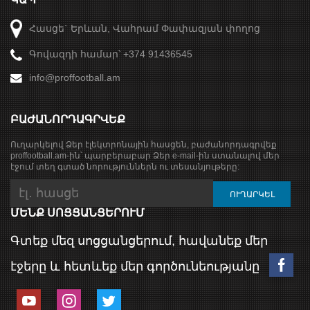
Հասցե` Երևան, Վահրամ Փափազյան փողոց
Գովազդի համար՝ +374 91436545
info@proffootball.am
ԲԱԺԱՆՈՐԴԱԳՐՎԵՔ
Ուղարկելով Ձեր էլեկտրոնային հասցեն, բաժանորդագրվեք
proffootball.am-ին՝ պարբերաբար Ձեր e-mail-ին ստանալով մեր
էջում տեղ գտած նորություններն ու տեսանյութերը:
ՄԵՆՔ ՍՈՑՑԱՆՑԵՐՈՒՄ
Գտեք մեզ սոցցանցերում, հավանեք մեր
էջերը և հետևեք մեր գործունեությանը