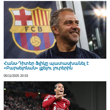
Հանս-Դիտեր Ֆլիկը պատասխանել է
«Բարսելոնան» լքելու լուրերին
05/11/2025 20:03