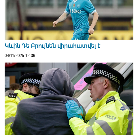
Կևին Դե Բրույնեն վիրահատվել է
04/11/2025 12:06