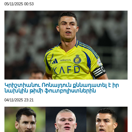
05/11/2025 00:53
Կրիշտիանու Ռոնալդուն քննադատել է իր
նախկին թիմի ֆուտբոլիստներին
04/11/2025 23:21