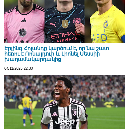
Էրլինգ Հոլանդը կարծում է, որ նա շատ
հեռու է Ռոնալդուի և Լիոնել Մեսսիի
խաղամակարդակից
04/11/2025 22:30