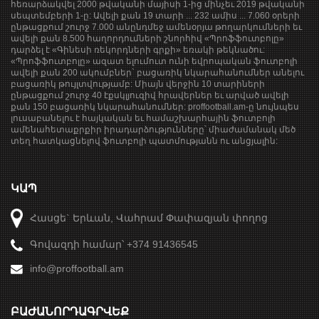
հեռարձակվել 2000 թվականի մայիսի 1-ից մինչեւ 2019 թվականի
սեպտեմբերի 1-ը: Ավելի քան 19 տարի ... 232 ամիս ... 7.060 օրերի
ընթացքում շուրջ 7.000 անընդմեջ ամենօրյա թողարկումների եւ
ավելի քան 8.500 հաղորդումների շնորհիվ «Պրոֆֆուտբոլը»
դարձել է «Գինեսի ռեկորդների գրքի» եռակի թեկնածու:
«Պրոֆֆուտբոլը» ազատ ելումուտ ունի եվրոպական ֆուտբոլի
ավելի քան 200 ակումբներ` բացառիկ նկարահանումներ անելու
բացառիկ թույլտվությամբ: Միայն վերջին 10 տարիների
ընթացքում շուրջ 40 էքսկլյուզիվ հրավերներ եւ արված ավելի
քան 150 բացառիկ նկարահանումներ: proffootball.am-ը նույնպես
լուսաբանելու է հայկական եւ համաշխարհային ֆուտբոլի
ամենահետաքրքիր իրադարձությունները՝ միաժամանակ մեծ
տեղ հատկացնելով ֆուտբոլի պատմությանն ու անցյալին:
ԿԱՊ
Հասցե` Երևան, Վահրամ Փափազյան փողոց
Գովազդի համար՝ +374 91436545
info@proffootball.am
ԲԱԺԱՆՈՐԴԱԳՐՎԵՔ