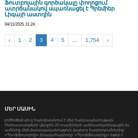
Ֆուտբոլային գործակալը փողոցում
ատրճանակով սպառնացել է Պրեմիեր
Լիգայի աստղին
04/11/2025 11:24
‹
1
2
3
4
5
…
1,754
›
ՄԵՐ ՄԱՍԻՆ
proffootball.am-ը հանդիսանում է մեր հանրապետության
հեռուստաեթերի վերջին 20 տարիների ամենառեյտինգային եւ
ամենից մեծ մասսայականություն վայելող հաղորդումներից՝
«Պրոֆֆուտբոլի» իրավահաջորդը: «Պրոֆֆուտբոլը» եթեր է